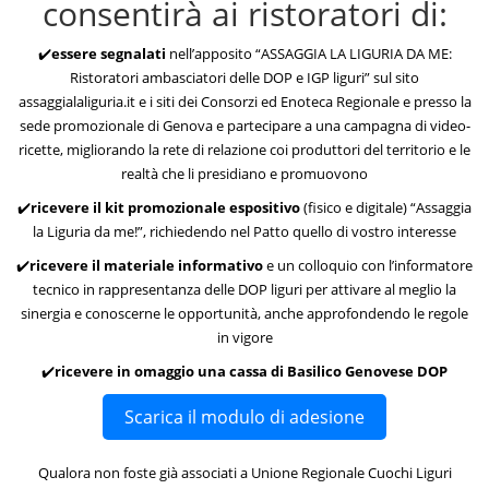
consentirà ai ristoratori di:
✔️
essere segnalati
nell’apposito “ASSAGGIA LA LIGURIA DA ME:
Ristoratori ambasciatori delle DOP e IGP liguri” sul sito
assaggialaliguria.it e i siti dei Consorzi ed Enoteca Regionale e presso la
sede promozionale di Genova e partecipare a una campagna di video-
ricette, migliorando la rete di relazione coi produttori del territorio e le
realtà che li presidiano e promuovono
✔️
ricevere il kit promozionale espositivo
(fisico e digitale) “Assaggia
la Liguria da me!”, richiedendo nel Patto quello di vostro interesse
✔️
ricevere il materiale informativo
e un colloquio con l’informatore
tecnico in rappresentanza delle DOP liguri per attivare al meglio la
sinergia e conoscerne le opportunità, anche approfondendo le regole
in vigore
✔️
ricevere in omaggio una cassa di Basilico Genovese DOP
Scarica il modulo di adesione
Qualora non foste già associati a Unione Regionale Cuochi Liguri